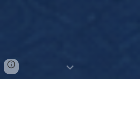
📘✨ Estamos preparando
“101 Ideas para
una Escuela Sabática Poderosa”
, un
manual pensado para fortalecer la Escuela
Sabática de nuestras iglesias locales en El
Salvador.
Queremos aprender de tu experiencia. 💡