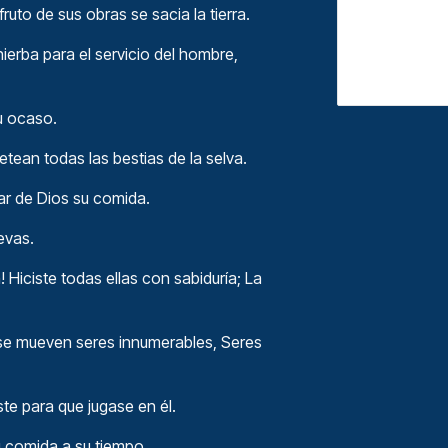
ruto de sus obras se sacia la tierra.
 hierba para el servicio del hombre,
su ocaso.
retean todas las bestias de la selva.
car de Dios su comida.
uevas.
Hiciste todas ellas con sabiduría; La
 se mueven seres innumerables, Seres
iste para que jugase en él.
su comida a su tiempo.