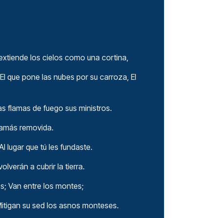
,
 extiende los cielos como una cortina,
l que pone las nubes por su carroza, El
las flamas de fuego sus ministros.
á jamás removida.
l lugar que tú les fundaste.
olverán a cubrir la tierra.
os; Van entre los montes;
Mitigan su sed los asnos monteses.