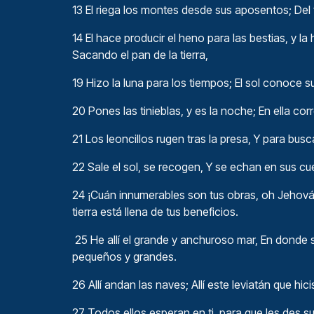
13 El riega los montes desde sus aposentos; Del f
14 El hace producir el heno para las bestias, y la
Sacando el pan de la tierra,
19 Hizo la luna para los tiempos; El sol conoce 
20 Pones las tinieblas, y es la noche; En ella cor
21 Los leoncillos rugen tras la presa, Y para bus
22 Sale el sol, se recogen, Y se echan en sus c
24 ¡Cuán innumerables son tus obras, oh Jehová! 
tierra está llena de tus beneficios.
25 He allí el grande y anchuroso mar, En donde
pequeños y grandes.
26 Allí andan las naves; Allí este leviatán que hic
27 Todos ellos esperan en ti, para que les des 